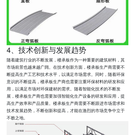
4、技术创新与发展趋势
随着建筑行业的不断发展，楼承板作为一种重要的建筑材料，其
市场前景也越来越广阔。在技术创新方面，楼承板生产商需要不
断提高生产工艺和技术水平，以满足市场需求。同时，随着环保
意识的不断提高，楼承板生产商也需要注重环保材料的研发和应
用，以满足市场对环保建材的需求。随着智能化技术的不断发
展，楼承板生产商也需要加强智能化生产设备的研发和应用，提
高生产效率和产品质量。楼承板生产商需要不断跟进市场需求和
技术发展趋势，不断创新和提高，才能在激烈的市场竞争中立于
不败之地。