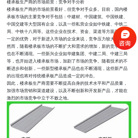
楼承板生产商的市场前景：竞争对手分析
楼承板生产商的市场前景看好，但竞争对手众多。目前，国内楼
承板市场的主要竞争对手包括：中建材、中国建筑、中国铁建、
中国交建等大型国有企业，以及一些私营企业如中铁建、中铁二
局、中铁十八局等。这些企业在技术、资金、渠道等方面都具有
一定的优势，对于新进入市场的企业来说，竞争压力较大。
然而，随着楼承板市场的不断扩大和需求的增加，新的竞争对手
也在不断涌现。一些新兴企业如华建集团、中建二局、中建三局
等，也开始进入楼承板市场，加剧了市场的竞争。随着技术的不
断进步和创新，一些新型楼承板产品也在不断涌现，这些新产品
的出现也将对传统楼承板产品造成一定的冲击。
因此，楼承板生产商需要不断提高自身的技术水平和产品质量，
加强市场营销和渠道建设，以及不断创新和开发新产品，才能在
激烈的市场竞争中立于不败之地。