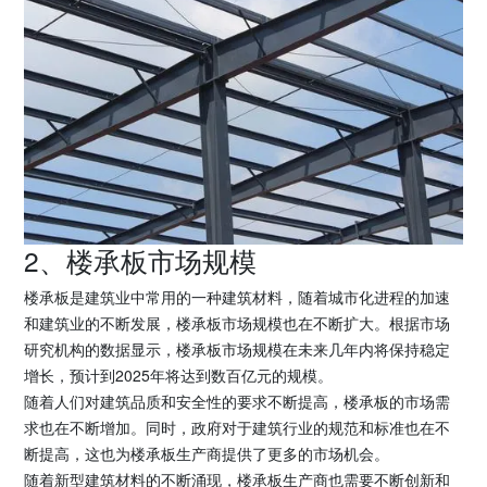
2、楼承板市场规模
楼承板是建筑业中常用的一种建筑材料，随着城市化进程的加速
和建筑业的不断发展，楼承板市场规模也在不断扩大。根据市场
研究机构的数据显示，楼承板市场规模在未来几年内将保持稳定
增长，预计到2025年将达到数百亿元的规模。
随着人们对建筑品质和安全性的要求不断提高，楼承板的市场需
求也在不断增加。同时，政府对于建筑行业的规范和标准也在不
断提高，这也为楼承板生产商提供了更多的市场机会。
随着新型建筑材料的不断涌现，楼承板生产商也需要不断创新和