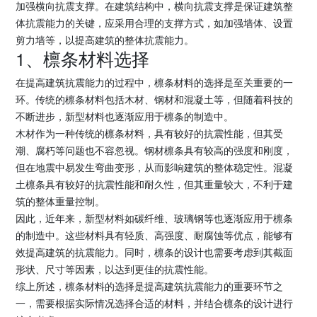
加强横向抗震支撑。在建筑结构中，横向抗震支撑是保证建筑整
体抗震能力的关键，应采用合理的支撑方式，如加强墙体、设置
剪力墙等，以提高建筑的整体抗震能力。
1、檩条材料选择
在提高建筑抗震能力的过程中，檩条材料的选择是至关重要的一
环。传统的檩条材料包括木材、钢材和混凝土等，但随着科技的
不断进步，新型材料也逐渐应用于檩条的制造中。
木材作为一种传统的檩条材料，具有较好的抗震性能，但其受
潮、腐朽等问题也不容忽视。钢材檩条具有较高的强度和刚度，
但在地震中易发生弯曲变形，从而影响建筑的整体稳定性。混凝
土檩条具有较好的抗震性能和耐久性，但其重量较大，不利于建
筑的整体重量控制。
因此，近年来，新型材料如碳纤维、玻璃钢等也逐渐应用于檩条
的制造中。这些材料具有轻质、高强度、耐腐蚀等优点，能够有
效提高建筑的抗震能力。同时，檩条的设计也需要考虑到其截面
形状、尺寸等因素，以达到更佳的抗震性能。
综上所述，檩条材料的选择是提高建筑抗震能力的重要环节之
一，需要根据实际情况选择合适的材料，并结合檩条的设计进行