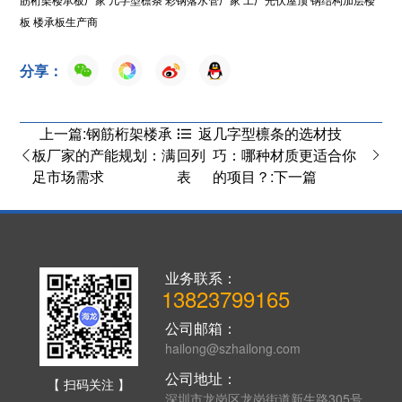
板
楼承板生产商
分享：
上一篇:钢筋桁架楼承
几字型檩条的选材技
返
板厂家的产能规划：满
巧：哪种材质更适合你
回列
足市场需求
的项目？:下一篇
表
业务联系：
13823799165
公司邮箱：
hailong@szhailong.com
公司地址：
【 扫码关注 】
深圳市龙岗区龙岗街道新生路305号