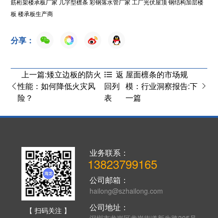
筋桁架楼承板厂家
几字型檩条
彩钢落水管厂家
工厂光伏屋顶
钢结构加层楼
板
楼承板生产商
分享：
上一篇:矮立边板的防火
屋面檩条的市场规
返
性能：如何降低火灾风
模：行业洞察报告:下
回列
险？
一篇
表
业务联系：
13823799165
公司邮箱：
hailong@szhailong.com
公司地址：
【 扫码关注 】