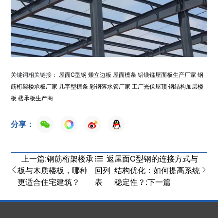
关键词相关链接：
屋面C型钢
矮立边板
屋面檩条
铝镁锰屋面板生产厂家
钢
筋桁架楼承板厂家
几字型檩条
彩钢落水管厂家
工厂光伏屋顶
钢结构加层楼
板
楼承板生产商
分享：
上一篇:钢筋桁架楼承
屋面C型钢的连接方式与
返
板与木质楼板，哪种
结构优化：如何提高系统
回列
更适合住宅建筑？
稳定性？:下一篇
表