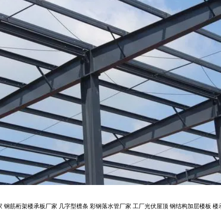
家
钢筋桁架楼承板厂家
几字型檩条
彩钢落水管厂家
工厂光伏屋顶
钢结构加层楼板
楼