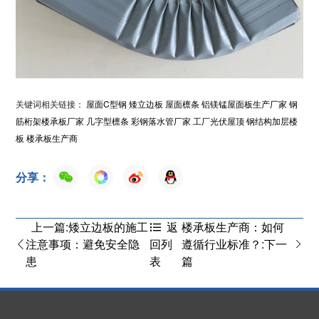
关键词相关链接：
屋面C型钢
矮立边板
屋面檩条
铝镁锰屋面板生产厂家
钢
筋桁架楼承板厂家
几字型檩条
彩钢落水管厂家
工厂光伏屋顶
钢结构加层楼
板
楼承板生产商
分享：
上一篇:矮立边板的施工
楼承板生产商：如何
返
注意事项：避免安全隐
遵循行业标准？:下一
回列
患
篇
表