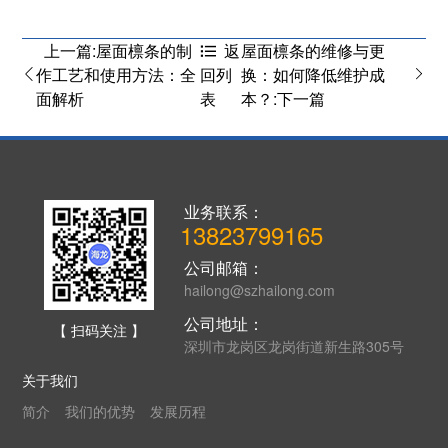
上一篇:屋面檩条的制
屋面檩条的维修与更
返
作工艺和使用方法：全
换：如何降低维护成
回列
面解析
本？:下一篇
表
业务联系：
13823799165
公司邮箱：
hailong@szhailong.com
公司地址：
【 扫码关注 】
深圳市龙岗区龙岗街道新生路305号
关于我们
简介
我们的优势
发展历程