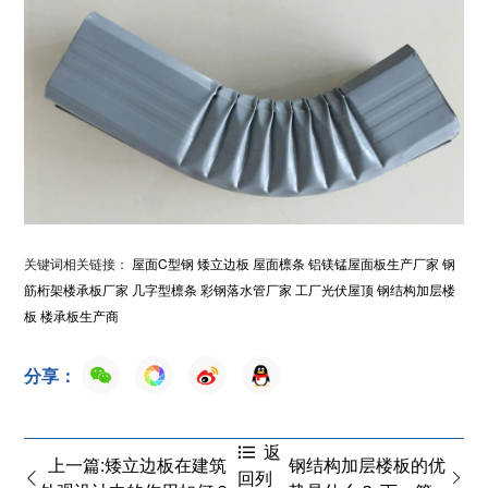
关键词相关链接：
屋面C型钢
矮立边板
屋面檩条
铝镁锰屋面板生产厂家
钢
筋桁架楼承板厂家
几字型檩条
彩钢落水管厂家
工厂光伏屋顶
钢结构加层楼
板
楼承板生产商
分享：
返
上一篇:矮立边板在建筑
钢结构加层楼板的优
回列