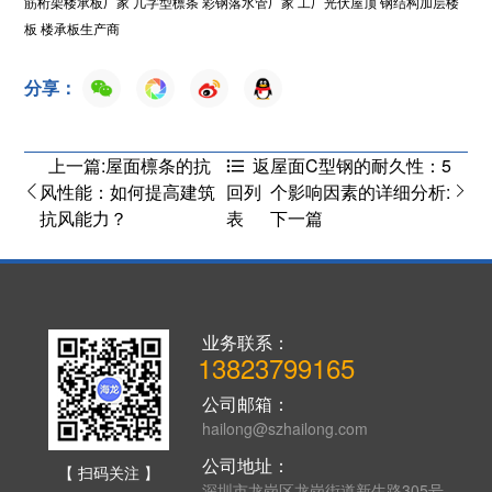
筋桁架楼承板厂家
几字型檩条
彩钢落水管厂家
工厂光伏屋顶
钢结构加层楼
板
楼承板生产商
分享：
上一篇:屋面檩条的抗
屋面C型钢的耐久性：5
返
风性能：如何提高建筑
个影响因素的详细分析:
回列
抗风能力？
下一篇
表
业务联系：
13823799165
公司邮箱：
hailong@szhailong.com
公司地址：
【 扫码关注 】
深圳市龙岗区龙岗街道新生路305号