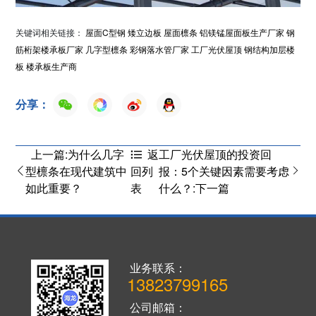
关键词相关链接：
屋面C型钢
矮立边板
屋面檩条
铝镁锰屋面板生产厂家
钢
筋桁架楼承板厂家
几字型檩条
彩钢落水管厂家
工厂光伏屋顶
钢结构加层楼
板
楼承板生产商
分享：
上一篇:为什么几字
工厂光伏屋顶的投资回
返
型檩条在现代建筑中
报：5个关键因素需要考虑
回列
如此重要？
什么？:下一篇
表
业务联系：
13823799165
公司邮箱：