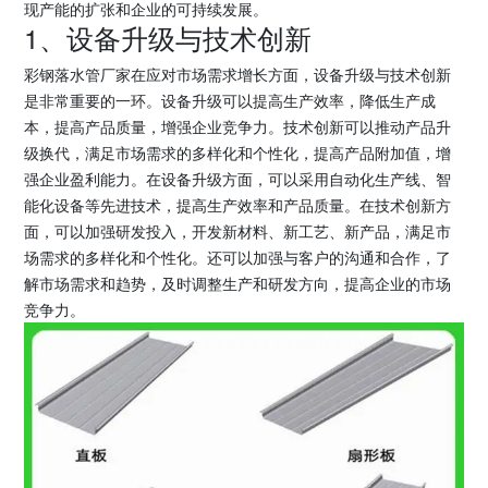
现产能的扩张和企业的可持续发展。
1、设备升级与技术创新
彩钢落水管厂家在应对市场需求增长方面，设备升级与技术创新
是非常重要的一环。设备升级可以提高生产效率，降低生产成
本，提高产品质量，增强企业竞争力。技术创新可以推动产品升
级换代，满足市场需求的多样化和个性化，提高产品附加值，增
强企业盈利能力。在设备升级方面，可以采用自动化生产线、智
能化设备等先进技术，提高生产效率和产品质量。在技术创新方
面，可以加强研发投入，开发新材料、新工艺、新产品，满足市
场需求的多样化和个性化。还可以加强与客户的沟通和合作，了
解市场需求和趋势，及时调整生产和研发方向，提高企业的市场
竞争力。