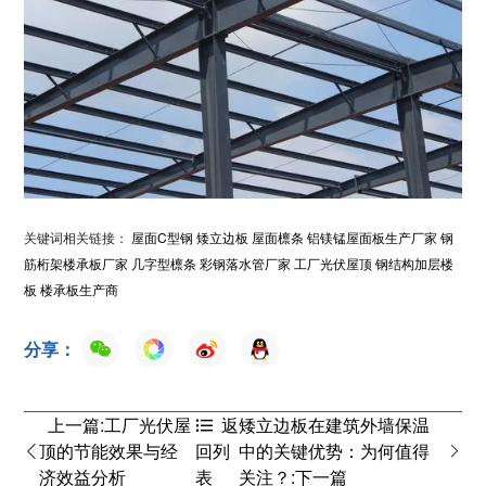
关键词相关链接：
屋面C型钢
矮立边板
屋面檩条
铝镁锰屋面板生产厂家
钢
筋桁架楼承板厂家
几字型檩条
彩钢落水管厂家
工厂光伏屋顶
钢结构加层楼
板
楼承板生产商
分享：
上一篇:工厂光伏屋
矮立边板在建筑外墙保温
返
顶的节能效果与经
中的关键优势：为何值得
回列
济效益分析
关注？:下一篇
表