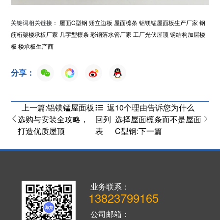
关键词相关链接：
屋面C型钢
矮立边板
屋面檩条
铝镁锰屋面板生产厂家
钢
筋桁架楼承板厂家
几字型檩条
彩钢落水管厂家
工厂光伏屋顶
钢结构加层楼
板
楼承板生产商
分享：
上一篇:铝镁锰屋面板
10个理由告诉您为什么
返
选购与安装全攻略，
选择屋面檩条而不是屋面
回列
打造优质屋顶
C型钢:下一篇
表
业务联系：
13823799165
公司邮箱：