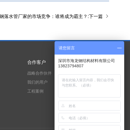
钢落水管厂家的市场竞争：谁将成为霸主？:下一篇
请您留言
深圳市海龙钢结构材料有限公司
合作客户
技术实力
13823794807
战略合作伙伴
专利与荣誉证书
我们的用户
资质证书
工程案例
技术实力