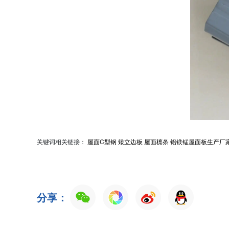
关键词相关链接：
屋面C型钢
矮立边板
屋面檩条
铝镁锰屋面板生产厂
分享：