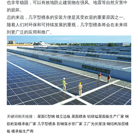
也非常稳固，可以有效地防止建筑物在强风、地震等自然灾害中
的损坏。
总的来说，几字型檩条的安装方便是其受欢迎的重要原因之一。
随着人们对环保和可持续发展的重视，几字型檩条将会在未来得
到更广泛的应用和推广。
关键词相关链接：
屋面C型钢
矮立边板
屋面檩条
铝镁锰屋面板生产厂家
钢
筋桁架楼承板厂家
几字型檩条
彩钢落水管厂家
工厂光伏屋顶
钢结构加层楼
板
楼承板生产商