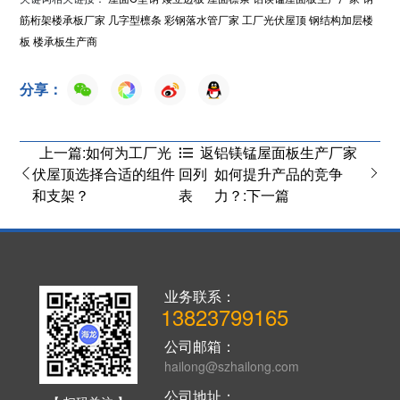
筋桁架楼承板厂家
几字型檩条
彩钢落水管厂家
工厂光伏屋顶
钢结构加层楼
板
楼承板生产商
分享：
上一篇:如何为工厂光
铝镁锰屋面板生产厂家
返
伏屋顶选择合适的组件
如何提升产品的竞争
回列
和支架？
力？:下一篇
表
业务联系：
13823799165
公司邮箱：
hailong@szhailong.com
公司地址：