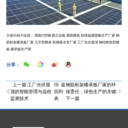
关键词相关链接：
屋面C型钢
矮立边板
屋面檩条
铝镁锰屋面板生产厂家
钢
筋桁架楼承板厂家
几字型檩条
彩钢落水管厂家
工厂光伏屋顶
钢结构加层楼
板
楼承板生产商
分享：
上一篇:工厂光伏屋
钢筋桁架楼承板厂家的环
返
顶的智能管理与远程
保责任：绿色生产的关键:
回列
监测技术
下一篇
表