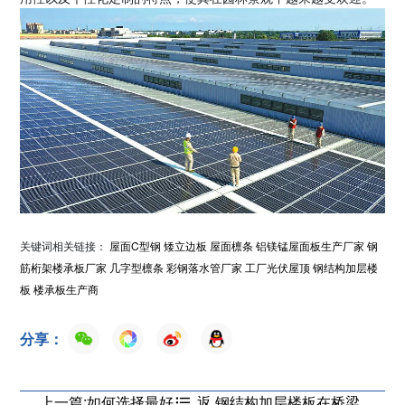
关键词相关链接：
屋面C型钢
矮立边板
屋面檩条
铝镁锰屋面板生产厂家
钢
筋桁架楼承板厂家
几字型檩条
彩钢落水管厂家
工厂光伏屋顶
钢结构加层楼
板
楼承板生产商
分享：
上一篇:如何选择最好
钢结构加层楼板在桥梁
返