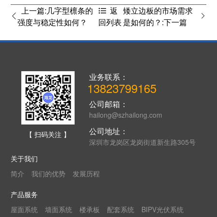
上一篇:几字型檩条的
矮立边板的市场需求
返
强度与稳定性如何？
是如何的？:下一篇
回列表
业务联系：
13823799165
公司邮箱：
hailong@szhailong.com
公司地址：
【 扫码关注 】
深圳市龙岗区龙岗街道新生路305号
关于我们
简介
我们的优势
发展历程
产品服务
屋面系统
墙面系统
楼承板
配套系统
BIPV光伏系统