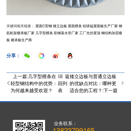
关键词相关链接：
屋面C型钢
矮立边板
屋面檩条
铝镁锰屋面板生产厂家
钢
筋桁架楼承板厂家
几字型檩条
彩钢落水管厂家
工厂光伏屋顶
钢结构加层楼
板
楼承板生产商
分享：
上一篇:几字型檩条在
矮立边板与普通立边板
返
轻型钢结构中的优势：
的优缺点对比：哪种更
回列
为何越来越受欢迎？
适合您的工程？:下一篇
表
业务联系：
13823799165