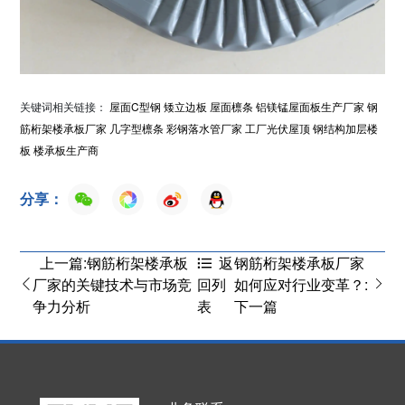
关键词相关链接：
屋面C型钢
矮立边板
屋面檩条
铝镁锰屋面板生产厂家
钢
筋桁架楼承板厂家
几字型檩条
彩钢落水管厂家
工厂光伏屋顶
钢结构加层楼
板
楼承板生产商
分享：
上一篇:钢筋桁架楼承板
钢筋桁架楼承板厂家
返
厂家的关键技术与市场竞
如何应对行业变革？:
回列
争力分析
下一篇
表