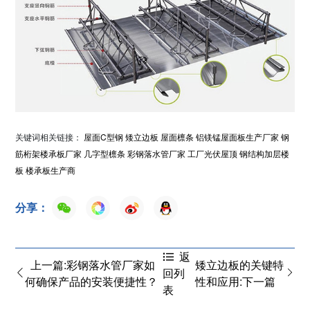
关键词相关链接：
屋面C型钢
矮立边板
屋面檩条
铝镁锰屋面板生产厂家
钢
筋桁架楼承板厂家
几字型檩条
彩钢落水管厂家
工厂光伏屋顶
钢结构加层楼
板
楼承板生产商
分享：
返
上一篇:彩钢落水管厂家如
矮立边板的关键特
回列
何确保产品的安装便捷性？
性和应用:下一篇
表