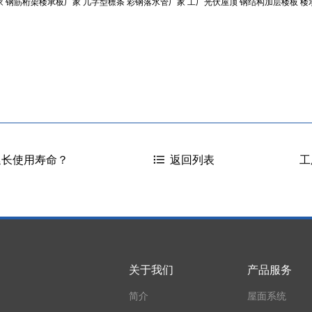
家
钢筋桁架楼承板厂家
几字型檩条
彩钢落水管厂家
工厂光伏屋顶
钢结构加层楼板
楼
延长使用寿命？
工
返回列表
关于我们
产品服务
简介
屋面系统