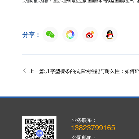
关键词相关链接：
屋面C型钢
矮立边板
屋面檩条
铝镁锰屋面板生产厂
分享：
上一篇:几字型檩条的抗腐蚀性能与耐久性：如何
业务联系：
13823799165
公司邮箱：