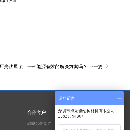
承板生产商
厂光伏屋顶：一种能源有效的解决方案吗？:下一篇
请您留言
深圳市海龙钢结构材料有限公司
合作客户
技术实力
13823794807
战略合作伙伴
专利与荣誉证书