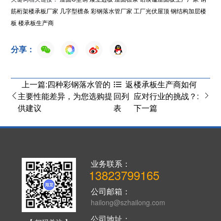
筋桁架楼承板厂家
几字型檩条
彩钢落水管厂家
工厂光伏屋顶
钢结构加层楼
板
楼承板生产商
分享：
上一篇:四种彩钢落水管的
楼承板生产商如何
返
主要性能差异，为您选购提
应对行业的挑战？:
回列
供建议
下一篇
表
业务联系：
13823799165
公司邮箱：
hailong@szhailong.com
公司地址：