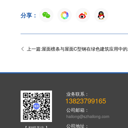
分享：
上一篇:屋面檩条与屋面C型钢在绿色建筑应用中的
业务联系：
13823799165
公司邮箱：
hailong@szhailong.com
公司地址：
【 扫码关注 】