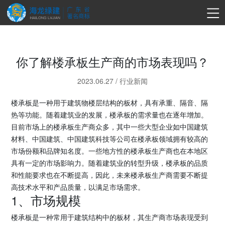
你了解楼承板生产商的市场表现吗？
2023.06.27
/
行业新闻
楼承板是一种用于建筑物楼层结构的板材，具有承重、隔音、隔
热等功能。随着建筑业的发展，楼承板的需求量也在逐年增加。
目前市场上的楼承板生产商众多，其中一些大型企业如中国建筑
材料、中国建筑、中国建筑科技等公司在楼承板领域拥有较高的
市场份额和品牌知名度。一些地方性的楼承板生产商也在本地区
具有一定的市场影响力。随着建筑业的转型升级，楼承板的品质
和性能要求也在不断提高，因此，未来楼承板生产商需要不断提
高技术水平和产品质量，以满足市场需求。
1、市场规模
楼承板是一种常用于建筑结构中的板材，其生产商市场表现受到