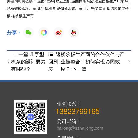
关键词相关链接：
屋面C型钢
矮立边板
屋面檩条
铝镁锰屋面板生产厂家
钢
筋桁架楼承板厂家
几字型檩条
彩钢落水管厂家
工厂光伏屋顶
钢结构加层楼
板
楼承板生产商
分享：
上一篇:几字型
楼承板生产商的合作伙伴与产
返
檩条的设计要素
业链整合：如何实现协同效
回列
有哪些？
应？:下一篇
表
业务联系：
13823799165
公司邮箱：
hailong@szhailong.com