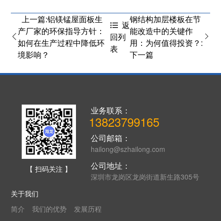
上一篇:铝镁锰屋面板生
钢结构加层楼板在节
返
产厂家的环保指导方针：
能改造中的关键作
回列
如何在生产过程中降低环
用：为何值得投资？:
表
境影响？
下一篇
业务联系：
13823799165
公司邮箱：
hailong@szhailong.com
公司地址：
【 扫码关注 】
深圳市龙岗区龙岗街道新生路305号
关于我们
简介
我们的优势
发展历程