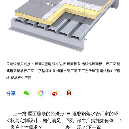
关键词相关链接：
屋面C型钢
矮立边板
屋面檩条
铝镁锰屋面板生产厂家
钢
筋桁架楼承板厂家
几字型檩条
彩钢落水管厂家
工厂光伏屋顶
钢结构加层楼
板
楼承板生产商
分享：
上一篇:屋面檩条的特殊形
彩钢落水管厂家的环
返
状与定制设计：如何满足
保生产措施如何体
回列
客户个性需求？
现？:下一篇
表